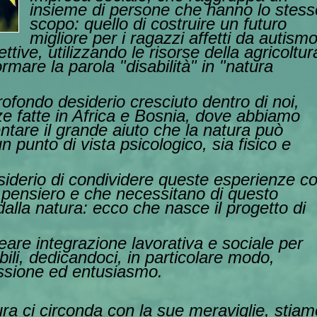
insieme di persone che hanno lo stess
scopo: quello di costruire un futuro
migliore per i ragazzi affetti da autism
lettive, utilizzando le risorse d
ella agricoltur
ormare la parola "disabilità" in "natura
fondo desiderio cresciuto dentro di noi,
e fatte in Africa e Bosnia, dove abbiamo
tare il grande aiuto che la natura può
n punto di vista psicologico, sia fisico e
esiderio di cond
ividere queste esperienze c
 pensiero e che necessitano di questo
dalla natura: ecco che nasce il progetto di
are integrazione lavorativa e sociale per
li, dedicandoci, in p
articolare modo,
assione ed entusiasmo.
ra ci circonda con la sue meraviglie, stiam