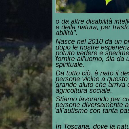
o da altre disabilità intel
e della natura, per trasf
abilità".
Nasce nel 2010 da un pro
dopo le nostre esperienz
potuto vedere e sperimen
fornire all'uomo, sia da u
spirituale.
Da tutto ciò, è nato il d
persone vicine a questo
grande aiuto che arriva 
agricoltura sociale.
Stiamo lavorando per cre
persone diversamente abi
all'autismo con tanta p
In Toscana, dove la natu