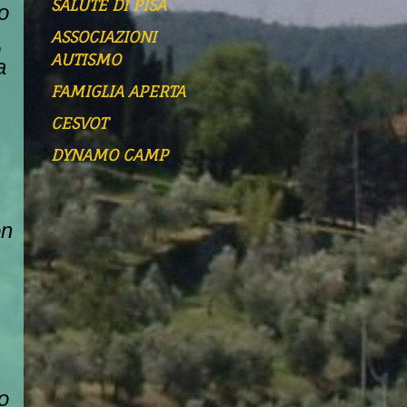
SALUTE DI PISA
o
ASSOCIAZIONI
o
AUTISMO
a
FAMIGLIA APERTA
CESVOT
DYNAMO CAMP
on
o