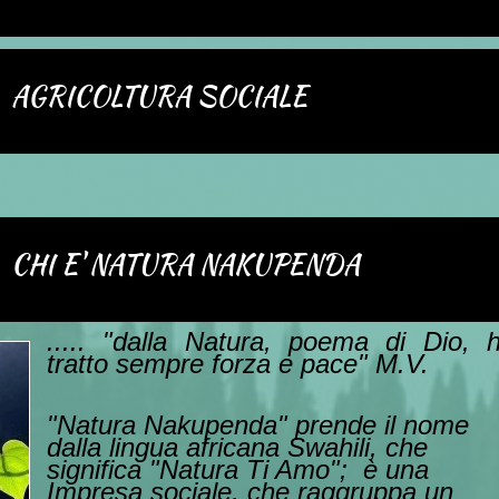
A SOCIALE
RA NAKUPENDA
..... "dalla Natura, poema di Dio, 
tratto sempre forza e pace" M.V.
"Natura Nakupenda" prende il nome
dalla lingua africana Swahili, che
significa "Natura Ti Amo"; è una
Impresa sociale, che raggruppa un